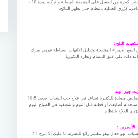
الميتة عن طريق قتل البكتيريا. طبّقي ملعقة أو ملعقتين كبيرة من العسل على المنطقة المصابة واتركيه لمدة 10 -
كعبات الثلج :
لبقع الحمراء المنتفخة وتقليل الالتهاب. ببساطة قومي بفرك
د ذلك على غلق المسام وتطرد البكتيريا.
ت جوز الهند :
زيت جوز الهند هو عامل ترطيب جيد ويحتوي على خصائص مضادة للبكتيريا تساعد في علاج حب الشباب. ضعي 5-10
ستخدام أصابعك أو قطنة قبل النوم واشطفيه في الصباح اليوم
رّري العلاج بانتظام.
الأسبرين :
يجد العديد ممن استخدموا الأسبرين كعلاج لحب الشباب انهو فعال وهو مقشر رائع للبشرة. ما عليكِ إلا مزج 1-2