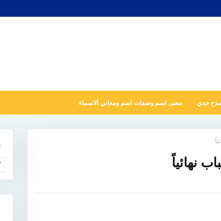
مدح جدي
معنى اسم وصفات اسم ومعاني الاسماء
اً
ب
 نهائياً
و
N