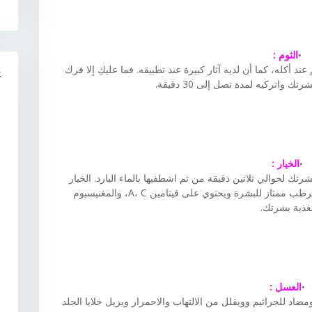
الثوم :
 أكله، كما أن لديه آثار كبيرة عند تطبيقه. فما عليكِ إلا فرك
R
 واتركيه لمدة تصل إلى 30 دقيقة.
الخيار :
 لحوالي ثلاثين دقيقة من ثم اشطفيها بالماء البارد. الخيار
ليس فعال فقط في علاج حب الشباب فهو أيضا مرطب ممتاز للبشرة ويحتوي على فيتامين A، C، والمغنيسيوم
غذية بشرتك.
العسل :
د للجراثيم وويقلل من الالتهاب والاحمرار ويزيل خلايا الجلد