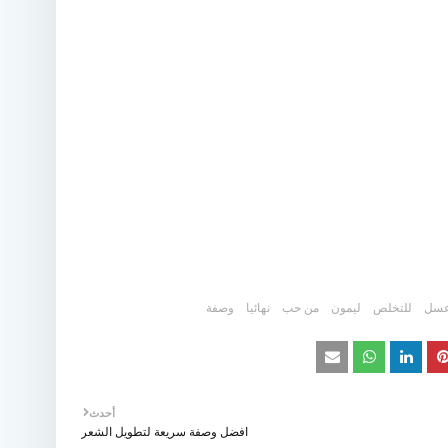
سل
للتخلص
ليمون
من حب
نهائيا
وصفة
أحدث
افضل وصفة سريعة لتطويل الشعر