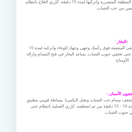
حبوب الأسبرين في الماء لعمل عجينة، وطبّقيها على المنطقة المتضررة واتركيها لمدة 15 دقيقة. كرّري العلاج بانتظام
صين من حب الشباب.
البخار
:
خذي وعاء مليء بالماء الساخن ومنشفة نظيفة، ضعي المنشفة فوق رأسك وجهي وجهك للوعاء واتركيه لمدة 10
 حتى تختفي حبوب الشباب. يساعد البخار في فتح المسام وازالة
الأوساخ.
جون الأسنان :
تجفف مسام حب الشباب وتقتل البكتيريا. ببساطة قومي بتطبيق
معجون الأسنان على المنطقة المصابة واتركيه لمدة 10 - 15 دقيقة من ثم اشطفيه. كرّري العملية بانتظام حتى
 حبوب الشباب.