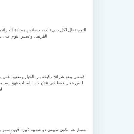
الثوم فعال لكل شيء لديه خصائص مضادة للجراثيم عند
القرنفل وعصير الثوم على بشرتك
قطعي بضع شرائح رقيقة من الخيار وضعيها على بشرتك
لت
العسل هو مكون طبيعي ذو شعبية كبيرة فهو مطهر ومضا