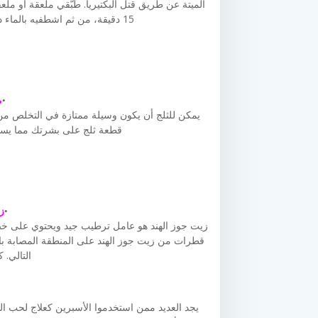
15 دقيقة، من ثم اشطفيه بالماء دافئ. كرّري العملية بانتظام حتى تظهر النتائج.
م
يمكن للثلج أن يكون وسيلة ممتازة في التخلص من ا
قطعة ثلج على بشرتك مما يساع
زي
قطرات من زيت جوز الهند على المنطقة المصابة با
التالي. ك