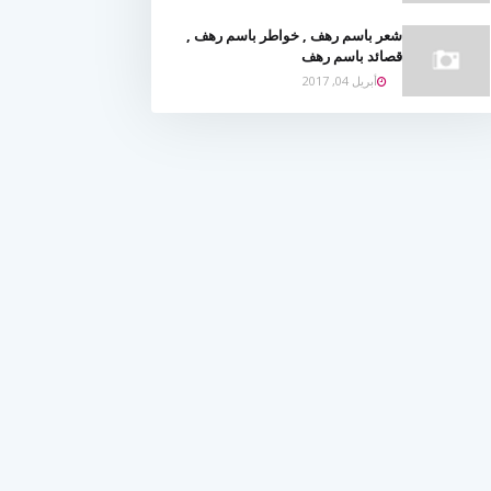
شعر باسم رهف , خواطر باسم رهف ,
قصائد باسم رهف
أبريل 04, 2017