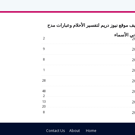
ف موقع نيوز دريم لتفسير الأحلام وعبارات مدح
ني الأسماء
2
2
9
2
8
2
1
2
28
2
48
2
2
13
2
20
8
2
Contact Us
About
Home