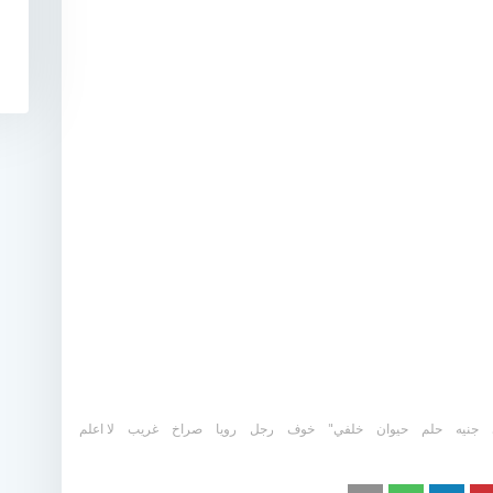
جنيه
حلم
حيوان
خلفي"
خوف
رجل
رويا
صراخ
غريب
لا اعلم