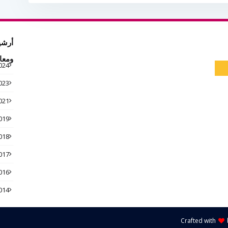
أرشي
ومعا
024
023
021
019
018
017
016
014
Crafted with