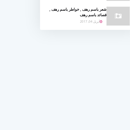
شعر باسم رهف , خواطر باسم رهف ,
قصائد باسم رهف
أبريل 04, 2017