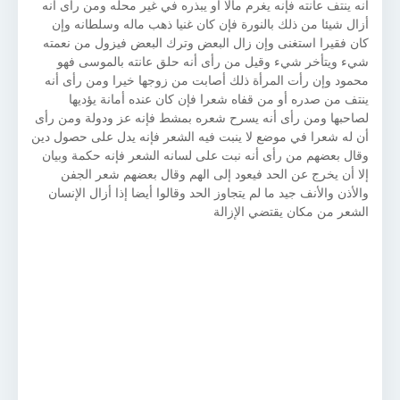
أنه ينتف عانته فإنه يغرم مالا أو يبذره في غير محله ومن رأى أنه
أزال شيئا من ذلك بالنورة فإن كان غنيا ذهب ماله وسلطانه وإن
كان فقيرا استغنى وإن زال البعض وترك البعض فيزول من نعمته
شيء ويتأخر شيء وقيل من رأى أنه حلق عانته بالموسى فهو
محمود وإن رأت المرأة ذلك أصابت من زوجها خيرا ومن رأى أنه
ينتف من صدره أو من قفاه شعرا فإن كان عنده أمانة يؤديها
لصاحبها ومن رأى أنه يسرح شعره بمشط فإنه عز ودولة ومن رأى
أن له شعرا في موضع لا ينبت فيه الشعر فإنه يدل على حصول دين
وقال بعضهم من رأى أنه نبت على لسانه الشعر فإنه حكمة وبيان
إلا أن يخرج عن الحد فيعود إلى الهم وقال بعضهم شعر الجفن
والأذن والأنف جيد ما لم يتجاوز الحد وقالوا أيضا إذا أزال الإنسان
الشعر من مكان يقتضي الإزالة