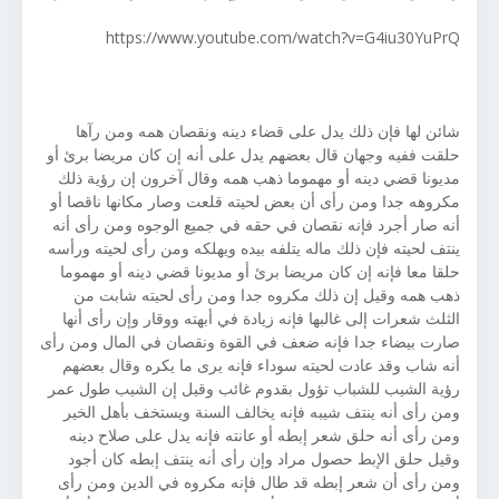
https://www.youtube.com/watch?v=G4iu30YuPrQ
شائن لها فإن ذلك يدل على قضاء دينه ونقصان همه ومن رآها
حلقت ففيه وجهان قال بعضهم يدل على أنه إن كان مريضا برئ أو
مديونا قضي دينه أو مهموما ذهب همه وقال آخرون إن رؤية ذلك
مكروهه جدا ومن رأى أن بعض لحيته قلعت وصار مكانها ناقصا أو
أنه صار أجرد فإنه نقصان في حقه في جميع الوجوه ومن رأى أنه
ينتف لحيته فإن ذلك ماله يتلفه بيده ويهلكه ومن رأى لحيته ورأسه
حلقا معا فإنه إن كان مريضا برئ أو مديونا قضي دينه أو مهموما
ذهب همه وقيل إن ذلك مكروه جدا ومن رأى لحيته شابت من
الثلث شعرات إلى غالبها فإنه زيادة في أبهته ووقار وإن رأى أنها
صارت بيضاء جدا فإنه ضعف في القوة ونقصان في المال ومن رأى
أنه شاب وقد عادت لحيته سوداء فإنه يرى ما يكره وقال بعضهم
رؤية الشيب للشباب تؤول بقدوم غائب وقيل إن الشيب طول عمر
ومن رأى أنه ينتف شيبه فإنه يخالف السنة ويستخف بأهل الخير
ومن رأى أنه حلق شعر إبطه أو عانته فإنه يدل على صلاح دينه
وقيل حلق الإبط حصول مراد وإن رأى أنه ينتف إبطه كان أجود
ومن رأى أن شعر إبطه قد طال فإنه مكروه في الدين ومن رأى