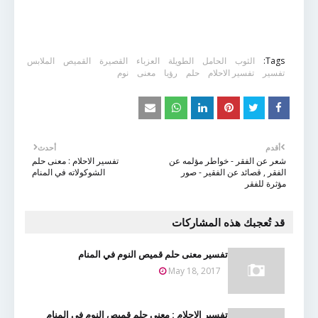
Tags:
الثوب
الحامل
الطويلة
العزباء
القصيرة
القميص
الملابس
تفسير
تفسير الاحلام
حلم
رؤيا
معنى
نوم
أقدم
أحدث
شعر عن الفقر - خواطر مؤلمه عن
تفسير الاحلام : معنى حلم
الفقر , قصائد عن الفقير - صور
الشوكولاته في المنام
مؤثرة للفقر
قد تُعجبك هذه المشاركات
تفسير معنى حلم قميص النوم في المنام
May 18, 2017
تفسير الاحلام : معنى حلم قميص النوم في المنام