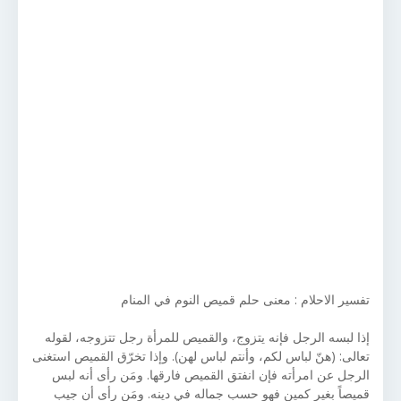
تفسير الاحلام : معنى حلم قميص النوم في المنام
إذا لبسه الرجل فإنه يتزوج، والقميص للمرأة رجل تتزوجه، لقوله
تعالى: (هنّ لباس لكم، وأنتم لباس لهن). وإذا تخرّق القميص استغنى
الرجل عن امرأته فإن انفتق القميص فارقها. ومَن رأى أنه لبس
قميصاً بغير كمين فهو حسب جماله في دينه. ومَن رأى أن جيب