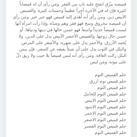
قميصه مزّق انفتحِ عليه باب من الفقر. ومَن رأى أن له قمصاناً
كثيرة فإن له في الآخرة أجراً عظيماً وحسنات كثيرة. والقميص
الأبيض دين. ومن رأى أنه أُهدي إليه قميص فهو خبر خير. ومَن رأى
أن قميصه مخروق وسخ فهو فقر وهم وشدّة. وإذا رأت امرأة أنها
لبست قميصاً جديداً واسعاً فهو حسن حالها في دينها ودنياها، أو
حسن حال زوجها. والقميص الأخضر الأبيض يدل على الدين، ولا
يُحمد الأزرق، والأحمر يدل على شهرة، والأصفر على المرض.
والبلل في الثوب يدل على أن شيئاً يعيقه عن السفر، فإن يبس
البلل زالت العاقة. ومَن رأى أنه لبس قميصاً بلا جيب ولا زيق دلّ
على موته. ومَن لبس
حلم القميص النوم
حلم قميص نوم ازرق
حلم قميص النوم
حلم قميص النوم للحامل
حلم قميص النوم الابيض
حلم قميص النوم الاسود
حلم قميص النوم الاحمر
حلم قميص النوم الاصفر
حلم قميص النوم القصير
حلم القميص النوم