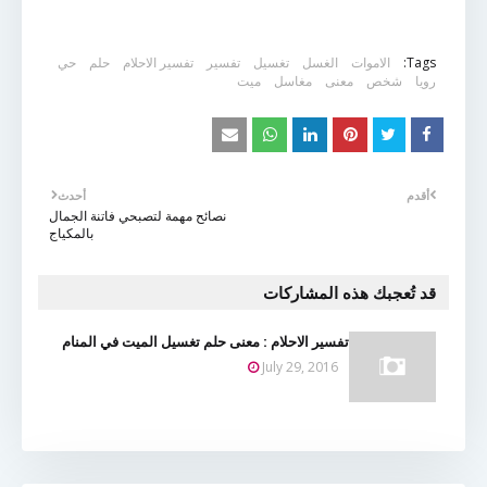
Tags:
الاموات
الغسل
تغسيل
تفسير
تفسير الاحلام
حلم
حي
رويا
شخص
معنى
مغاسل
ميت
أقدم
أحدث
نصائح مهمة لتصبحي فاتنة الجمال
بالمكياج
قد تُعجبك هذه المشاركات
تفسير الاحلام : معنى حلم تغسيل الميت في المنام
July 29, 2016