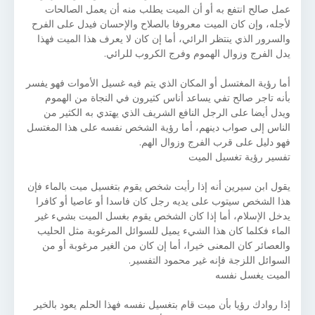
عمل صالح انتفع به أو أن الميت يطلب منه أن يعمل الصالحات
لأجله، وإن كان الميت معروفا بالصلاح والإحسان فيدل على الفرح
والسرور الذي ينتظر الرائي، أما إن كان لا يعرف هذا الميت فهذا
يدل الفرج وزوال الهموم وفرج الكروب للرائي.
أما رؤية المغتسل أو المكان الذي يتم فيه غسيل الأموات فهو يفسر
بأنه تاجر صالح تفي يساعد أناس كثيرون في النجاة من الهموم
ويدل أيضا على الرجل النافع الشريف الذي يهتدي به الكثير من
الناس إلى صواب دينهم، أما رؤية الشخص نفسه على هذا المغتسل
فهو دليل على قرب الفرج وزوال الهم.
تفسير رؤية تغسيل الميت
يقول ابن سيرين أنه إذا رأيت شخص يقوم بتغسيل ميت بالماء فإن
هذا الشخص سيتوب على يديه رجل كان فاسدا أو عاصيا أو كافرا
يدخل الإسلام، أما إذا كان الشخص يقوم بغسل الميت بشيء غير
الماء فكلما كان هذا الشيء يميل للسوائل المرغوبة مثل الحليب
والعصائر كان المعنى خيرا، أما إن كان من الغير مرغوبة أو من
السوائل اللزجة فإنه غير محمود التفسير.
الميت يغسل نفسه
إذا روادك رؤيا بأن ميت قام بتغسيل نفسه فهذا الحلم يعود بالخير