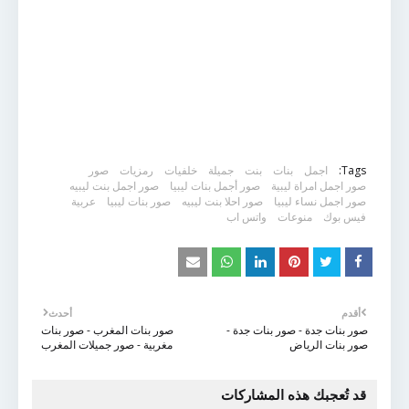
Tags:
اجمل
بنات
بنت
جميلة
خلفيات
رمزيات
صور
صور اجمل امراة ليبية
صور أجمل بنات ليبيا
صور اجمل بنت ليبيه
صور اجمل نساء ليبيا
صور احلا بنت ليبيه
صور بنات ليبيا
عربية
فيس بوك
منوعات
واتس اب
أقدم
أحدث
صور بنات جدة - صور بنات جدة -
صور بنات المغرب - صور بنات
صور بنات الرياض
مغربية - صور جميلات المغرب
قد تُعجبك هذه المشاركات