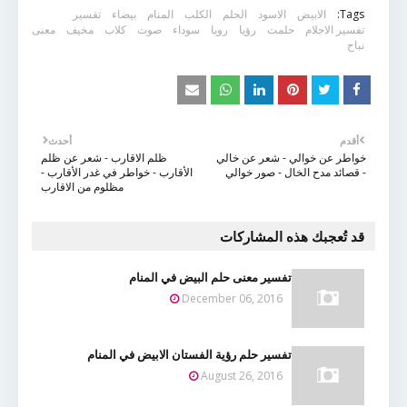
Tags:
الابيض
الاسود
الحلم
الكلب
المنام
بيضاء
تفسير
تفسير الاحلام
حلمت
رؤيا
رويا
سوداء
صوت
كلاب
مخيف
معنى
نباح
أقدم
أحدث
خواطر عن خوالي - شعر عن خالي
ظلم الاقارب - شعر عن ظلم
- قصائد مدح الخال - صور خوالي
الأقارب - خواطر في غدر الأقارب -
مظلوم من الاقارب
قد تُعجبك هذه المشاركات
تفسير معنى حلم البيض في المنام
December 06, 2016
تفسير حلم رؤية الفستان الابيض في المنام
August 26, 2016