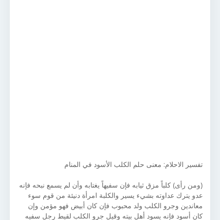
تفسير الاحلام: معنى حلم الكلب الأسود في المنام
(ومن رأى) كلباً مزق ثيابه فإن سفيهاً يغتابه وأن لم يسمع نبحه فإنه
عدو يترك عداوته بشيء يسير والكلبة امرأة دنيئة من قوم سوء
معاندين وجرو الكلب ولد محبوب فإن كان أبيض فهو مؤمن وإن
كان أسود فإنه يسود أهل بيته وقيل جرو الكلب لقيط رجل سفيه