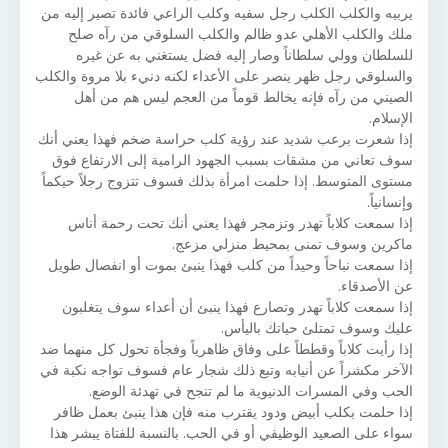
يربيه والكلب الكلب رجل سفيه وكلب الراعي فائدة تصير إليه من
ملك والكلب الأهلي عدو ظالم والكلب السلوقي من رآه صلح
للسلطان وولي سلطاناً وصار إليه فضل يستغني به عن غيره
والسلوقي رجل ظهر ينصر على الأعداء لكنه دنيء بلا مروة والكلب
الصيني من رآه فإنه يخالط قوماً من العجم ليس هم من أهل
الإسلام.
إذا شعرت برعب شديد عند رؤية كلب حراسة ضخم فهذا يعني أنك
سوف تعاني من مشقات بسبب الجهود الرامية إلى الارتفاع فوق
مستوى المتوسط. إذا حلمت امرأة بذلك فسوف تتزوج رجلاً حيكماً
وإنسانياً.
إذا سمعت كلاباً تهدر وتزمجر فهذا يعني أنك تحت رحمة أناس
ماكرين وسوف تمنى بمحيط منزلي مزعج.
إذا سمعت نباحاً وحيداً من كلب فهذا ينبئ بموت أو انفصال طويل
عن الأصدقاء.
إذا سمعت كلاباً تهدر وتصارع فهذا ينبئ أن أعداء سوف يتغلبون
عليك وسوف تمتلئ حياتك باليأس.
إذا رأيت كلاباً وقططاً على وفاق ظاهرياً وفجأة تحول كل منهما ضد
الآخر مكشراً عن أنيابه وتبع ذلك شجار عام فسوف تواجه نكبة في
الحب وفي المسرات الدنيوية ما لم تنجح في تهدئة الوضع.
إذا حلمت بكلب أبيض ودود يقترب منه فإن هذا ينبئ بعمل ظافر
سواء على الصعيد الوظيفي أو في الحب. بالنسبة للفتاة يبشر هذا