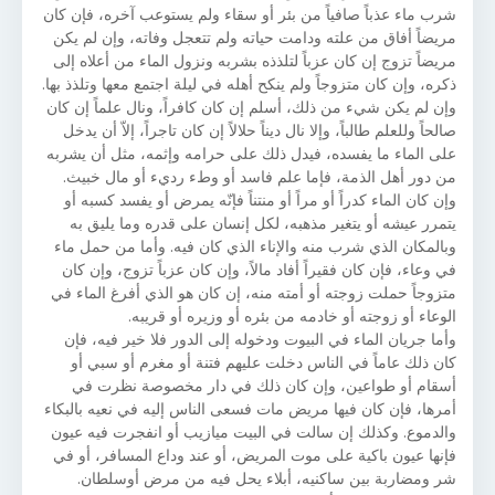
شرب ماء عذباً صافياً من بئر أو سقاء ولم يستوعب آخره، فإن كان
مريضاً أفاق من علته ودامت حياته ولم تتعجل وفاته، وإن لم يكن
مريضاً تزوج إن كان عزباً لتلذذه بشربه ونزول الماء من أعلاه إلى
ذكره، وإن كان متزوجاً ولم ينكح أهله في ليلة اجتمع معها وتلذذ بها.
وإن لم يكن شيء من ذلك، أسلم إن كان كافراً، ونال علماً إن كان
صالحاً وللعلم طالباً، وإلا نال ديناً حلالاً إن كان تاجراً، إلاّ أن يدخل
على الماء ما يفسده، فيدل ذلك على حرامه وإثمه، مثل أن يشربه
من دور أهل الذمة، فإما علم فاسد أو وطء رديء أو مال خبيث.
وإن كان الماء كدراً أو مراً أو منتناً فإنّه يمرض أو يفسد كسبه أو
يتمرر عيشه أو يتغير مذهبه، لكل إنسان على قدره وما يليق به
وبالمكان الذي شرب منه والإناء الذي كان فيه. وأما من حمل ماء
في وعاء، فإن كان فقيراً أفاد مالاً، وإن كان عزباً تزوج، وإن كان
متزوجاً حملت زوجته أو أمته منه، إن كان هو الذي أفرغ الماء في
الوعاء أو زوجته أو خادمه من بئره أو وزيره أو قريبه.
وأما جريان الماء في البيوت ودخوله إلى الدور فلا خير فيه، فإن
كان ذلك عاماً في الناس دخلت عليهم فتنة أو مغرم أو سبي أو
أسقام أو طواعين، وإن كان ذلك في دار مخصوصة نظرت في
أمرها، فإن كان فيها مريض مات فسعى الناس إليه في نعيه بالبكاء
والدموع. وكذلك إن سالت في البيت ميازيب أو انفجرت فيه عيون
فإنها عيون باكية على موت المريض، أو عند وداع المسافر، أو في
شر ومضاربة بين ساكنيه، أبلاء يحل فيه من مرض أوسلطان.