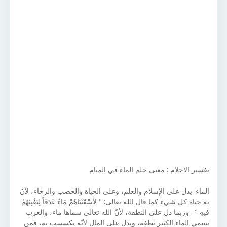
تفسير الاحلام : معنى حلم الماء في المنام
الماء: يدل على الإسلام والعلم، وعلى الحياة والخصب والرخاء، لأنّ
به حياة كل شيء كما قال الله تعالى: " لأسْقَيْنَاهًمْ مَاءً غَدَقَاً لِنَفْتِنَهًمْ
فيهِ " . وربما دل على النطفة، لأنّ الله تعالى سماها ماء، والعرب
تسمي الماء الكثير نطفة، ويدل على المال لأنّه يكسسب به، فمن