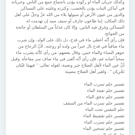
وكذلك جريان الماء أو ركوده يؤذن باجتماع جمع من الناس. وجريانه
في أماكن النبات يؤذن بالخصب، وكثرته وغلبته على المساكن
والدور من عيون الأرض أو سيولها بلاء من الله عزّ وجلّ على أهل
ذلك المكان، إما طاعون جارف أو سيف مبيد إن تهدمت له
المساكن وغرق فيه الناس، وإلا كان عذاباً من السلطان أو جائحة
من الجوائح.
فإن رأىِ أنّه أعطي ماء في قدح، دل ذلك على الولد، وإن شرب
ماء صافياً في قدح نال خيراً من ولده أو زوجته، لأنّ الزجاج من
جوهر النساء والماء جنين. وقال بعضهم: من رأى كأنّه يشرب ماء
سخناً أصابه غم، فإن رأى أنّه ألقى في ماء صاف سر مفاجأة. وقيل
أنِّ عين الماء لأهل الصلاح خير ونعمة، لقوله تعالى: " فيهمَا عَيْنَان
تَجْرِيَان " . ولغير أهل الصلاح مصيبة
تفسير حلم تسرب الماء
تفسير حلم تعبئة الماء
تفسير حلم تدفق الماء
تفسير حلم تسرب الماء من السقف
حلم التنفس تحت الماء
تفسير حلم تقشيط الماء
تفسير حلم تسرب الماء
تفسير حلم تسخين الماء
حلم الماء بالبيت