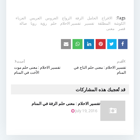
Tags:
الافراح
الحامل
الزفة
الزواج
العروس
العريس
العزباء
الكوشة
المطلقة
تفسير
تفسير الاحلام
حلم
رؤية
رويا
صالة
قصر
معنى
أقدم
أحدث
تفسير الاحلام : معنى حلم التاج في
تفسير الاحلام : معنى حلم موت
المنام
الأخت في المنام
قد تُعجبك هذه المشاركات
تفسير الاحلام : معنى حلم الزفة في المنام
July 19, 2016