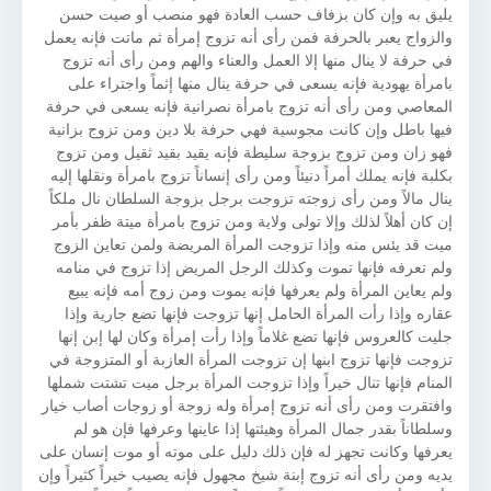
يليق به وإن كان بزفاف حسب العادة فهو منصب أو صيت حسن
والزواج يعبر بالحرفة فمن رأى أنه تزوج إمرأة ثم ماتت فإنه يعمل
في حرفة لا ينال منها إلا العمل والعناء والهم ومن رأى أنه تزوج
بامرأة يهودية فإنه يسعى في حرفة ينال منها إثماً واجتراء على
المعاصي ومن رأى أنه تزوج بامرأة نصرانية فإنه يسعى في حرفة
فيها باطل وإن كانت مجوسية فهي حرفة بلا دين ومن تزوج بزانية
فهو زان ومن تزوج بزوجة سليطة فإنه يقيد بقيد ثقيل ومن تزوج
بكلبة فإنه يملك أمراً دنيئاً ومن رأى إنساناً تزوج بامرأة ونقلها إليه
ينال مالاً ومن رأى زوجته تزوجت برجل بزوجة السلطان نال ملكاً
إن كان أهلاً لذلك وإلا تولى ولاية ومن تزوج بامرأة ميتة ظفر بأمر
ميت قد يئس منه وإذا تزوجت المرأة المريضة ولمن تعاين الزوج
ولم تعرفه فإنها تموت وكذلك الرجل المريض إذا تزوج في منامه
ولم يعاين المرأة ولم يعرفها فإنه يموت ومن زوج أمه فإنه يبيع
عقاره وإذا رأت المرأة الحامل إنها تزوجت فإنها تضع جارية وإذا
جليت كالعروس فإنها تضع غلاماً وإذا رأت إمرأة وكان لها إبن إنها
تزوجت فإنها تزوج ابنها إن تزوجت المرأة العازبة أو المتزوجة في
المنام فإنها تنال خيراً وإذا تزوجت المرأة برجل ميت تشتت شملها
وافتقرت ومن رأى أنه تزوج إمرأة وله زوجة أو زوجات أصاب خيار
وسلطاناً بقدر جمال المرأة وهيئتها إذا عاينها وعرفها فإن هو لم
يعرفها وكانت تجهز له فإن ذلك دليل على موته أو موت إنسان على
يديه ومن رأى أنه تزوج إبنة شيخ مجهول فإنه يصيب خيراً كثيراً وإن