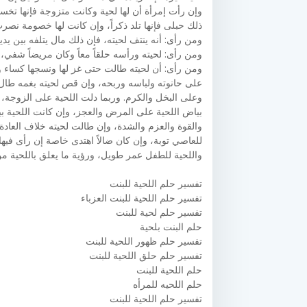
وإن رأت إمرأة أن لها لحية وكانت متزوجة فإنها تخسر ز
ذلك حبلى فإنها تلد ذكراً، وإن كانت لها خصومة نصر
ومن رأى: أنه ينتف لحيته، فإن ذلك مال يتلفه بين يديه
ومن رأى: لحيته ورأسه حلقاً معاً وكان مريضاً شفي، 
ومن رأى: أن لحيته طالت حتى غز لها ونسجها كساء وبا
على حانوته ولباسه وربحه، وإن قص لحيته بغمه طال
وعلى البخل والكرم. وربما دلت اللحية على الزوجة، و
بياض اللحية على المرض والعجز، وإن كانت اللحية ب
والقوة والعزم والشدة، وإن طالت لحيته خلاف العادة د
للعاصي توبة، وإن كان ضالاً اهتدى خاصة إن رأى فيها
واللحية للطفل عمر طويل، ورؤية ما يعلق باللحية من
تفسير حلم اللحية للبنت
تفسير حلم اللحية للبنت العزباء
تفسير حلم لحية للبنت
حلم البنت بلحية
تفسير حلم ظهور اللحية للبنت
تفسير حلم حلق اللحية للبنت
حلم اللحية للبنت
حلم اللحيه للمرأه
تفسير حلم اللحية للبنت