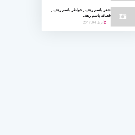
شعر باسم رهف , خواطر باسم رهف ,
قصائد باسم رهف
أبريل 04, 2017