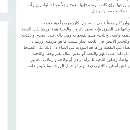
وجها، وإن كانت أرملة فإنها تتزوج رجلاً موافقاً لها، وإن رأت
ت، وقامت مقام الرجال.
.
وإن كان مديناً قضي دينه، وإن كان مهموماً ذهب همه.
عها في السوق فإنه يشهد بالزور، واللحية هيبة. وربما دلت اللحية
R
 همه وغمه، واللحية قسم يقسم به وهي دالة على الصدق والكذب،
الشعر الأبيض في اللحية إنذار بسبب ما هو مرتكبه. وربما دل
يضاء في اليقظة ورآها قد اسودت في المنام دل ذلك على النشاط
ل ذلك على اللهو واللعب أو تبذير المال بغير وجه، واللحية
 بياضاً، وطلوع اللحية للمرأة ترجل أو وقاحة وارتكاب محذور،
 قش أو غيره كلام رديء مؤثر أو حمل الزوجة بما لا يتم خلقه