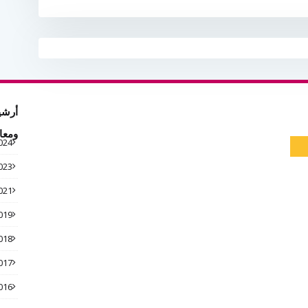
أرشي
ومعا
024
023
021
019
018
017
016