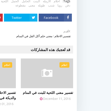
Tags:
احلام
الارمله
البنت
الحامل
الحمل
اللحية
دقن
رويا
شنب
طويله
معنى
مقطوعه
Twitter
Facebook
أقدم
تفسير الاحلام : معنى حلم أكل الفل في المنام
قد تُعجبك هذه المشاركات
احلام
احلام
تفسير معنى اللحية للبنت في المنام
تفسير الاحل
والديكة في 
December 11, 2016
t 01, 2016