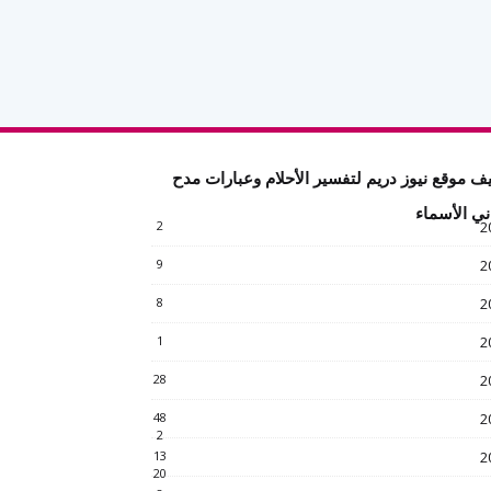
ف موقع نيوز دريم لتفسير الأحلام وعبارات مدح
ني الأسماء
2
2
9
2
8
2
1
2
28
2
48
2
2
13
2
20