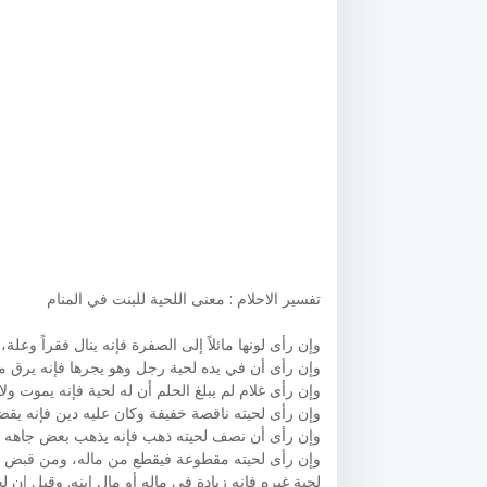
تفسير الاحلام : معنى اللحية للبنت في المنام
وإن رأى لونها مائلاً إلى الصفرة فإنه ينال فقراً وعلة،
وإن رأى أن في يده لحية رجل وهو يجرها فإنه يرق مال
وإن رأى غلام لم يبلغ الحلم أن له لحية فإنه يموت ولا 
وإن رأى لحيته ناقصة خفيفة وكان عليه دين فإنه يقض
وإن رأى أن نصف لحيته ذهب فإنه يذهب بعض جاهه أو
وإن رأى لحيته مقطوعة فيقطع من ماله، ومن قبض ع
لحية غيره فإنه زيادة في ماله أو مال ابنه. وقيل إن لحية 