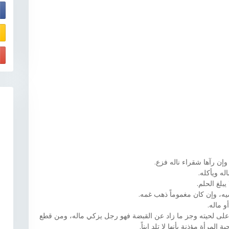
E
 وإن رآها شقراء ناله فزع.
ه ويأكله.
يبلغ الحلم.
يه، وإن كان مغموماً ذهب غمه.
 ماله.
لى لحيته وجز ما زاد عن القبضة فهو رجل يزكي ماله، ومن قطع
المرأة مؤذنة بأنها لا تلد ابناً.