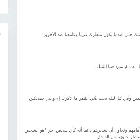
R
تك حتى عندما يكون منظرك غريبا وغامضا عند الآخرين
ہ عَدد مَ تمرد فينا المَلل
دين وفي كل ليله تحت ضّي القمر ما اذكرك إلا وأنتي تضحكين
 أمامهم ونحاول أن نشعرهم دائما أنه كأي شخص آخر *هو الشخص
ستطع تجاوزه من الداخل