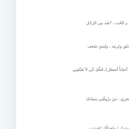
ـِ الحُب ، ?شَد مِن الرَجُل
ُلق وتَربيَه ، وليسَ ضَعف
يَاناً أضطرُ لِـ قَتلُكِ كَي لآ تَقتُلينِي
جرِي ، سَ يرُوقُنِي نِسيَانك
سَدك / وإهمَالُك ?فسَدنِي