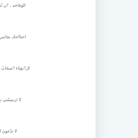
الوَقاحَه ، ?ن ت
احتااجك بجانبي
ال?نقِيَاء ?صحَابُ ال
لا تَرسِمُني بـ
لا تدّعونَ ال