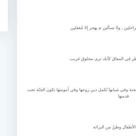
راحلين , ولا تسألين م يهجر إلا مُغفلين
نظر في المعاق کأنك ترى مخلوق غريب
ي الجنة وفي شبابها تُكمل دين زوجها وفي أمومتها تكون الجنّة تحت
قدميها
لأطفال وطنُ من البرائه