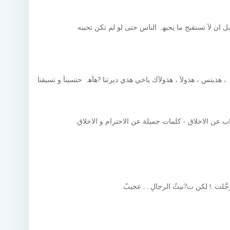
 ان لآ تستقبح ما يحبهہ الناس حتى لو لم تكن تحببه
 ، هذيتس ، هذولآ ، هذولآك ياخي هذي ديرتنا ?هآھہ حتسينآ و تسيفنا
جَّلت .! لكن ت?نيثُ الرجالِ . . عجيبُ