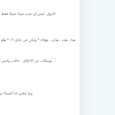
الذوق : ليس إن تحب شيئا جميلا فقط بل
هذا ، هذه ، هذان ، هؤلاء * ولكن في حايل ‹?› * هآھہ
وما عجَبي اذا النساءُ تر