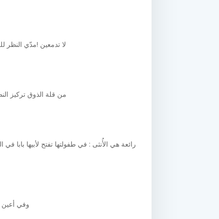
لا تدمعين !مدّي النظر لل
من قلة الذوق تركيز ال
رائعة هي الأُنثى : في طفولتها تفتح لأبيها بابا ف
وفي أعين ا