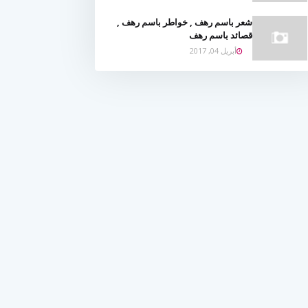
شعر باسم رهف , خواطر باسم رهف ,
قصائد باسم رهف
أبريل 04, 2017