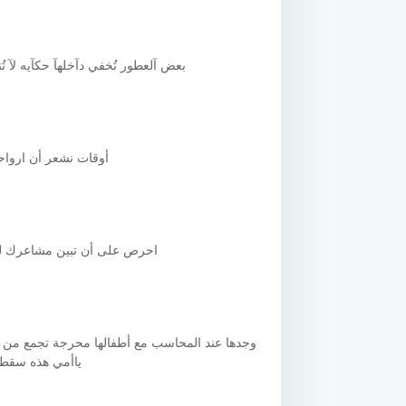
بعض آلعطور تُخفي دآخلهآ حكآيه لآ 
أوقات نشعر أن ارواحن
احرص على أن تبين مشاعرك للآخ
وجدها عند المحاسب مع أطفالها محرجة تجمع من حق
ياأمي هذه سقط