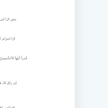
نبض ال?نثَى ب
ال?حترَام خ
عُذراً أيتُهآ الأحآسيسّ أح
إن راقَ لكَ هَ
إهتمَامِي ?ف