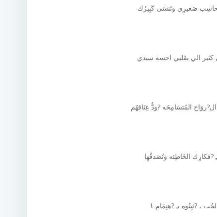
ُحاسِب صَغيرِي وتَنسَى كَبِيرُك
 كثير الي بقلبي احسه سيدي
?روَاح المُتسَامِحَه ?ودُّ عِنَاقهُم
ِ ?فكارِك الخَاطِئه وتُصَدقُها
حُب ، ?ثبِتُوه بـِ ?هتِمَام .!