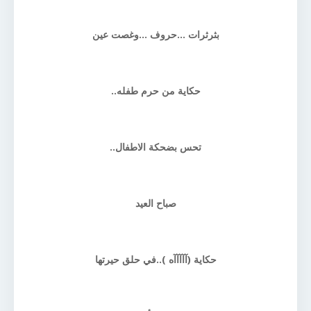
بثرثرات ...حروف ...وغصت عين
حكاية من حرم طفله..
تحس بضحكة الاطفال..
صباح العيد
حكاية (آآآآآه )..في حلق حيرتها