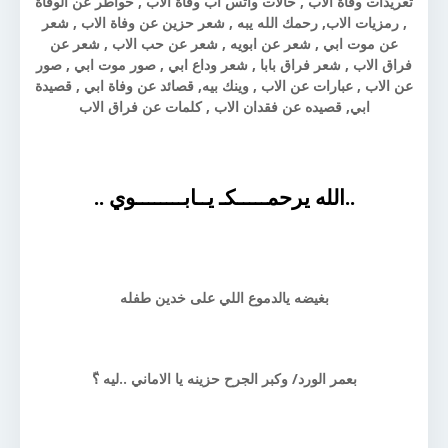
تغريدات وفاة الاب , حالات واتس اب وفاة الاب , خواطر عن الوفاة
, رمزيات الاب, رحمك الله يبه , شعر حزين عن وفاة الاب , شعر
عن موت ابي , شعر عن ابويه , شعر عن حب الاب , شعر عن
فراق الاب , شعر فراق بابا , شعر وداع ابي , صور موت ابي , صور
عن الاب , عبارات عن الاب , وينك بيه, قصائد عن وفاة ابي , قصيدة
ابي, قصيده عن فقدان الاب , كلمات عن فراق الاب
..الله يرحمـــــكـ يــابــــــــوي ..
بغيضه يالدموع اللي على خدين طفله
بعمر الورد/ وكبر الجرح حزينه يا الاماني ..ليه ؟ّ