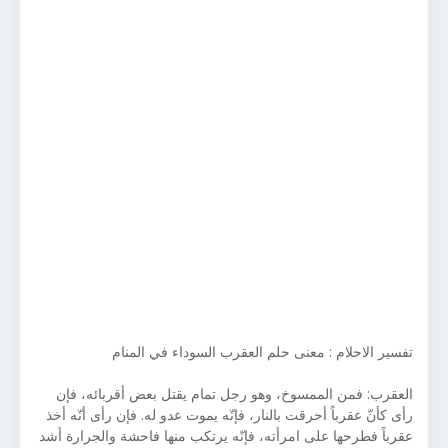
تفسير الاحلام : معنى حلم العقرب السوداء في المنام
العقرب: فمن الممسوخ، وهو رجل تمام يقتل بعض أقربائه، فإن
رأى كأنّ عقرباً أحرقت بالنار، فإنّه يموت عدو له. فإن رأى أنّه أخذ
عقرباً فطرحها على امرأته، فإنّه يرتكب منها فاحشة والجرارة أشد