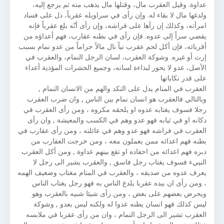
عداوة. وقيل العقرب مال، وقتلها مال يذهب منه ثم يرجع إليه،
ولدغها مال لا بقاء له. وإن رأى في سراويله عقرباً، دل على فساد
امرأته، وكذلك إن رآها على فراشه، وإن رأى أنّه بلع عقرباً فإنه
يفضي سراً إلى عدوه. فإن رأى في بطنه عقارب، فهم أعداؤه من
أقربائه، فإن أكل لحم عقرب نياً نال مالاً حراماً من عدو نمام بسبب
إرث أو غيره. وشوكة العقرب، لسان الرجل النمام، والعقرب في
الأصل، عدو لا يحور لبذاءة لسانه، وجميع الحشرات المؤذية أعداء
على قدر نكاياتها
العقرب في المنام يدل على النكد والهم من الانسان النمام ,
وبالتالي فالعقرب هو انسان نمام بين الناس , وان ضرب العقرب
رجلا فسوف يغتابه عدوه او يلحقه مكروه ، ومن رأى العقرب في
دكانه او في ثيابه فهو عدو وهم في الكسب والمعيشة , وان رأى
العقرب في فراشه فهو عدو وهم في عائلته ، ومن رأى عقارب في
بطنه فهم اعدائه ممن يعملون معه ، ومن خرجت العقارب من
دبره فهم اعدائه من احفاده او تقع بينهم عداوة , ومن أكل العقرب
النييء فسوف يغتاب رجل فاسق , والعقرب يشير الى رجل لا
يعرف عدوه من صديقه ، والعقرب في المنام مغتاب وضعيف الهمه
، ومن رأى ان بيده عقربا يلدغ الناس به فهو رجل يغتاب الناس
ويحرض بعضهم على بعض ، ومن رأى شيئا شبيه بالعقرب وهو
ليس كذلك فهو انسان يظنه عدوا له ولكنه ليس بعدو , وشوكة
العقرب تشير الى الرجل النمام ، وان من رأى عقربا في ملابسه