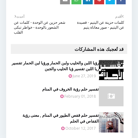
أقدم
أحدث
كلمات حزينة عن اليتيم - قصيدة
شعر حزين عن الوحدة - كلمات عن
عن اليتيم - صور معاناة يتيم
الشعور بالوحدة - خواطر تبكى
القلب
قد تُعجبك هذه المشاركات
رؤيا اللبن والحليب ولبن الحمار ورؤيا لبن الحمار تفسير
ريا اللبن تفسير ؤيا الحليب والجبن
June 27, 2019
تفسير حلم رؤية الخروف في المنام
February 01, 2018
تفسير حلم قفص الطيور في المنام , معنى رؤية
القفاص في الحلم
October 12, 2017