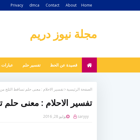
Privacy
dmca
Contact
About
Home
مجلة نيوز دريم
قصيدة عن الحظ
تفسير حلم
عبارات 
الصفحة الرئيسية
تفسير الاحلام : معنى حلم تساقط الثلج من
تفسير الاحلام : معنى حلم 
saryyy
يوليو 28, 2016