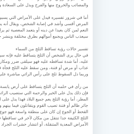
والمصائب والخروج منها والفرج ويدل على السعادة و
أما في شرور تفسيره فيدل على الأمراض التي يسببها 
المرض أقسى وأشد في إصابة الشخص، ويقال أنه يد
النعم لمن كان بعيدا عن دينه أو يتعمد المعصية ثم ير
سيعذب الناس ويجمع أموالهم بطرق مختلفة وينشر ج
تفسير حالات رؤية تساقط الثلج من السماء
في حال يرى الشخص أن الثلج يتساقط عليه فإنه سيسافر
عليه، أما شدة تساقطه عليه فهو سيلقى ضرر ومكاره 
عذاب أو مرض أو فتنة، ومن سقط عليه الثلج فجأة ف
وربما دل السقوط ثلج على رأس الرائي مباشرة على 
من رأى في حلمه أن الثلج يتساقط على أرض يابسة 
فإن ذلك يدل على الخير والرحمة التي ستصيب الرا
المطر، أما رؤية الثلج يعم جميع البلاد فهذا يدل عل
جائر ظالم أو فتنة تصيب القوم ويتقاتلون فيما بينهم
القحط أو الجوع إن كان على منطقة واسعة فهو جوع عا
الثلج الكثيفة جدا تنتقل من مكان لآخر في تساقطها 
الأمراض المعدية المتنقلة، أو انتشار حشرات الجراد