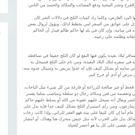
الفرح ونشر المحبة ودفع المصائب والمكائد والحسد من الناس.
البرد القارص، وكلما زاد كميات الثلج في دلالات الشر كان
ل على عوائق من السفر لمن يخطط لذلك، ويؤول لزوال بعض
اه في منامه، وإن كان في بلد لها حاكم ظالم فيدل أن الحاكم
R
فائه وظلمه على رعيته.
 لبلاد بعيدة يكون فيها النفع لو كان الثلج خفيفا في تساقطه
في سفره لتلك البلاد البعيدة، ومن نام على الثلج فسيحل به
ي منامه أو بشكل كثيف فإن له عدوا يتربص به وسينال عدوه منه،
مرض أو أذى أو جرح كبير.
قحط أو غير صالحة للزراعة أو فارغة من كل شيء مثل الباحات،
ئي وتعصمه من فتن ومكائد رجال ذو سلطة ومناصب مثلما يفسر
ى الشر ويقال أنه سيحل عليهم عقوبة من الله أو يسلط عليهم حاكم
 ويتنازعون، ومن رأى استمرار الثلج بشكل كثيف جدا فإنه يدل على
م أما إن كان كثيفا على بيته فهو الفقر للرائي، وإذا كانت زخات
فذلك يدل على الحرب لأنه مثل جيش متحرك هنا وهناك، أو انتشار
 التي تقضى على كل ما هو أخضر للحياة