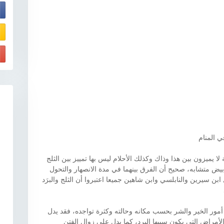
E
ي المنام
 لا يميزون بين هذا وذاك وكذلك الأحلام ليس بها تمييز بين الثلج
بيض متشابه، صحيح أن الفرق بينهما في مدة الانصهار والتحول
بن سيرين والنابلسي وابن شاهين جميعا اعتبروا أن الثلج والبرَد
مور الخير والشر بحسب مكانه وحالته وكثرة تواجده، فقد يدل
الأمراض التي يكون سببها البرد، كما يدل على زوال الفتن