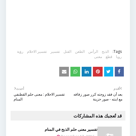
Tags:
الذبح
الرأس
الطعن
القتل
تفسير
تفسير الاحلام
رؤية
رويا
قطع
معنى
أقدم
أحدث
بعد أن فقد زوجته كرر صور زفافه
تفسير الاحلام : معنى حلم القطنفي
مع ابنته - صور حزينة
المنام
قد تُعجبك هذه المشاركات
تفسير معنى حلم الذبح في المنام