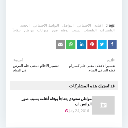
Tags:
اغنامه
الاجتماعي
التواصل
التواصل الاجتماعي
الحسد
الواتس اب
الواتساب
بسبب
بوفاة
صور
منوعات
مواطن
يتفاجأ
أقدم
أحدث
تفسير الاحلام : معنى حلم كسر او
تفسير الاحلام : معنى حلم الفرس
قطع اليد في المنام
في المنام
قد تُعجبك هذه المشاركات
مواطن سعودي يتفاجأ بوفاة أغنامه بسبب صور
الواتس اب
July 24, 2016