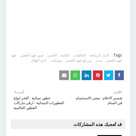
Tags:
أخبار الرياضة
العالقات
العامة
الغصن
صور فهد الغصن
فهد
فهد الغصن
مدير
من هو فهد الغصن
منوعات
نادي الهلال
أقدم
أحدث
تفسير الاحلام : معنى الاستحمام
عطور نسائية - أفخر انواع
في المنام
العطورات النسائية - ارقى ماركات
العطور العالمية
قد تُعجبك هذه المشاركات