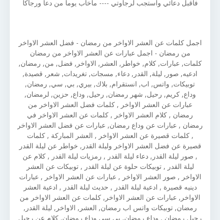
فاقبل دعائي واستجب لرجاوتي ---- ماخاب يوما من دعا ورجاكا
اجمل كلمات عن العشر الاواخر من رمضان - فضل العشر الاواخر
من رمضان - اجمل عبارات عن العشر الاواخر من رمضان
كلمات, عبارات, كلام, خواطر, العشر, الاواخر, فضل, من, رمضان,
ادعيه, صور, ليلة, القدر, دعاء, مسجات, تغريدات, شعر, قصيدة,
توبيكات, واتس, اب, انستقرام, بلاك, بيري, بي, سي, رمضان,
وداع, كريم, رحيل, شهر رمضان, رحيل, وداع, حزين, لرمضان,
عبارات عن العشر الاواخر , كلمات فضل العشر الاواخر من
رمضان , كلام العشر الاواخر , كلمات عن العشر الاواخر في
رمضان , عبارات عن وداع رمضان, عبارات عن فضل العشر الاواخر
, كلمات قصيرة عن العشر الاواخر , العشر المباركة , كلمات
قصيرة عن فضل العشر الاواخر وليلة القدر, خواطر عن ليلة القدر
, صور ليلة القدر, دعاء ليلة القدر , رمزيات ليلة القدر , كلام عن
ليلة القدر , توبيكات حلوة عن ليلة القدر , توبيكات عن العشر
الاواخر , صور العشر الاواخر , عبارات عن العشر الاواخر , عبارات
دينيه قصيرة , ادعية ليلة القدر , حديث ليلة القدر , ادعية العشر
الاواخر, عبارات عن العشر الاواخر, كلمات عن العشر الاواخر من
رمضان, توبيكات واتس اب رمضان, العشر, الاواخر, ليلة القدر,
رحيل رمضان , وداع رمضان, بي سي وداع رمضان, كلام عن رحيل