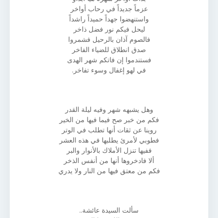
عزماً جديداً في رحاب أواخر
واستنهضوا جهداً حميداً راشداً
ليحل فيكم نور فضل ذاخر
فالصوم آذان بالرحيل فشمروا
صدق انطلاق للضياء الفاخر
فستندموا إن فاتكم شهر الهدى
في لهو إغفال وسوء تفاخر.
وهل يشبهه شهر وفيه ليلة القدر
فكم من خبر صح فيما فيها من الخير
روينا عن ثقات أنها تطلب في الوتر
فطوبي لأمرئ يطلبها في هذه العشر
ففيها تنزل الأملاك بالأنوار والبر
ألا فادخروها أنها من أنفس الذخر
فكم من معتق فيها من النار ولا يدري
سألت السيدة عائشة..