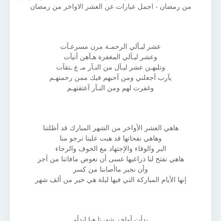
من رمضان - اجمل عبارات عن العشر الاواخر من رمضان
عشر ليـآلي الرحمـة مرن مسرعـآت
وعشر ليـآلي المغفرة هـآهن أتيآت
وتليهـن عشر ليـآل من النـآر مـ ع ـتقآت
يآرب آجعلني ومن آحبهم فيك ممن رحمتهـم
وغفرت لهم ومن النـآر آعتقتهـم
هاهي العشر الأواخر من الشهر المبارك قد أظلتنا
وهاهي نفحاتها قد هبت علينا ترجو منا
البر والوفاء والإجتهاد مع الخوف والرجاء
هاهي تفتح لنا ذراعيها عسى أن نعوض مافاتنا من أجر
وأن نجبر ماأصابنا من كسر
إنها الأيام المباركة التي فيها ليلة هي خير من ألف شهر
بدأت أواخر شهرنا هيا ابدأو