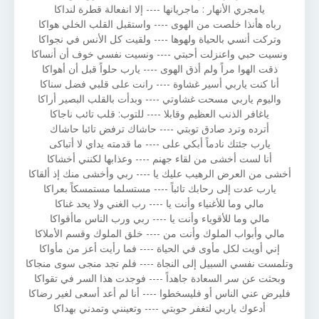
يامجري الأنهار : ماجريانها ---- إلا انفعالة قطرة لنداكا
رباه هأنذا خلصت من الهوى ---- واستقبل القلب الخلي هواكا
وتركت أنسي بالحياة ولهوها ---- ولقيت كل الأنس في نجواكا
ونسيت حبي واعنزلت أحبتي ---- ونسيت نفسي خوف أن أنساكا
ذقت الهوا مراً ولم أذق الهوى ---- يارب حلواً قبل أن أهواكا
أنا كنت ياربي أسير غشاوة ---- رانت على قلبي فضل سناكا
واليوم ياربي مسحت غشاوتي ---- وبدأت بالقلب البصير أراكا
ياغافر الذنب العظيم وقابلا ---- للتوب: قلب تائب ناجاكا
أترده وترد صادق توبتي ---- حاشاك ترفض تائبا حاشاك
يارب جئتك نادماً أبكي على ---- ما قدمته يداي لا أتباكى
أنا لست أخشى من لقاء جهنم ---- وعذابها لكنني أخشاكا
أخشى من العرض الرهيب عليك يا ---- ربي وأخشى منك إذ ألقاكا
يارب عدت إلى رحابك تائباً ---- مستسلما مستمسكاً بعراكا
مالي وما للأغنياء وأنت يا ---- رب الغني ولا يحد غناكا
مالي وما للأقوياء وأنت يا ---- ربي ورب الناس ماأقواكا
مالي وأبواب الملوك وأنت من ---- خلق الملوك وقسم الأملاكا
إني أويت لكل مأوى في الحياة ---- فما رأيت أعز من مأواكا
وتلمست نفسي السبيل إلى النجاة ---- فلم تجد منجى سوى منجاكا
وبحثت عن سر السعادة جاهداً ---- فوجدت هذا السر في تقواكا
فليرض عني الناس أو فليسخطوا ---- أنا لم أعد أسعى لغير رضاكا
أدعوك ياربي لتغفر حوبتي ---- وتعينني وتمدني بهداكا