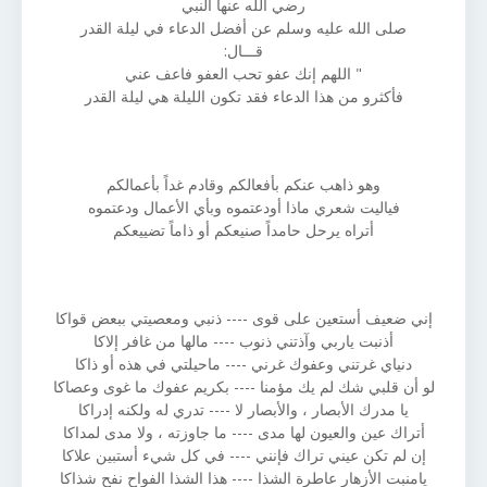
رضي الله عنها النبي
صلى الله عليه وسلم عن أفضل الدعاء في ليلة القدر
قـــال:
" اللهم إنك عفو تحب العفو فاعف عني
فأكثرو من هذا الدعاء فقد تكون الليلة هي ليلة القدر
وهو ذاهب عنكم بأفعالكم وقادم غداً بأعمالكم
فياليت شعري ماذا أودعتموه وبأي الأعمال ودعتموه
أتراه يرحل حامداً صنيعكم أو ذاماً تضييعكم
إني ضعيف أستعين على قوى ---- ذنبي ومعصيتي ببعض قواكا
أذنبت ياربي وآذتني ذنوب ---- مالها من غافر إلاكا
دنياي غرتني وعفوك غرني ---- ماحيلتي في هذه أو ذاكا
لو أن قلبي شك لم يك مؤمنا ---- بكريم عفوك ما غوى وعصاكا
يا مدرك الأبصار ، والأبصار لا ---- تدري له ولكنه إدراكا
أتراك عين والعيون لها مدى ---- ما جاوزته ، ولا مدى لمداكا
إن لم تكن عيني تراك فإنني ---- في كل شيء أستبين علاكا
يامنبت الأزهار عاطرة الشذا ---- هذا الشذا الفواح نفح شذاكا