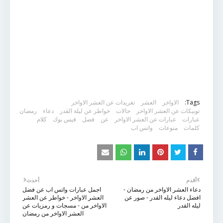
Tags:
الاواخر
العشر
تغريدات عن العشر الاواخر
توبيكات عن العشر الاواخر
حالات
خواطر عن ليلة القدر
دعاء
رمضان
عبارات
عبارات عن العشر الاواخر
عن
فضل
فيس بوك
كلام
كلمات
منوعات
واتس اب
أقدم
أحدث
دعاء العشر الاواخر من رمضان -
اجمل عبارات واتس اب عن فضل
افضل دعاء ليله القدر - صور عن
العشر الاواخر - خواطر عن العشر
ليله القدر
الاواخر من - مسجات و رمزيات عن
العشر الاواخر من رمضان