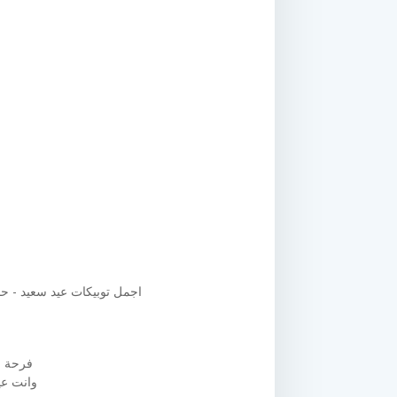
اجمل توبيكات عيد سعيد - حا
فرحة ا
وانت عي