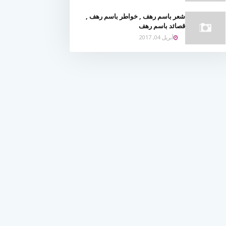
شعر باسم رهف , خواطر باسم رهف ,
قصائد باسم رهف
أبريل 04, 2017