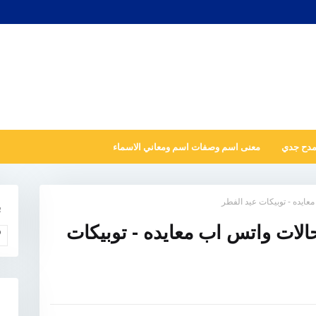
مدح جدي
معنى اسم وصفات اسم ومعاني الاسماء
عايده - توبيكات عيد الفطر
ب
الات واتس اب معايده - توبيكات
و
N