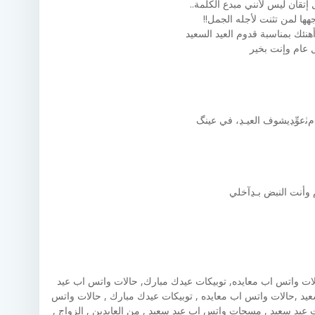
إتقان ليس لأنني مبدع الكلمة..
هها لمن تثنت لأجله الجمل!!
أهنئك بمناسبة قدوم العيد السعيد
 عام وإنت بخير
عوِّﮃيشوف العيـﮃ، في عينگ
وأنت النبض بـﮃآخلي
لات واتس اب معايده, توبيكات عيدك مبارك, حالات واتس اب عيد
عيد ,حالات واتس اب معايده , توبيكات عيدك مبارك , حالات واتس
ت عيد سعيد , مسجات واتس اب عيد سعيد , من العايدين , الزواج ,