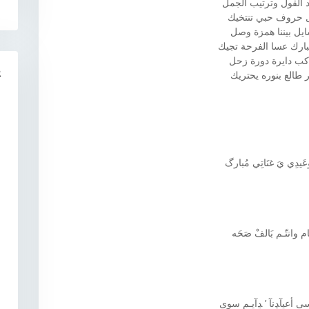
 القول وترتيب الجمل
 حروف حبي تنتخيك
يل بيننا همزة وصل
ارك عسا الفرحة تجيك
كب دايرة دورة زحل
R
 طالع بنوره يحتريك
َيدِي يَ غنَاتِي مُبارگ
م وانتّـم بَالفْ صَحَه
عسى أعيآﮃنآ ’ ﮃآيـم سوى