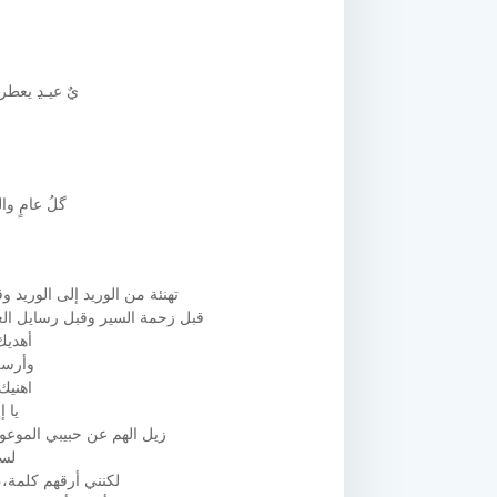
يٌ عيـﮃ يعطر
گلُ عامٍ وا
تهنئة من الوريد إلى الوريد 
قبل زحمة السير وقبل رسايل الغ
أهديك
وأرسل
اهنيك
يا 
زيل الهم عن حبيبي الموعو
لست
لكنني أرقهم كلمة،