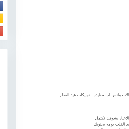
E
لات واتس اب معايده - توبيكات عيد الفطر
لاعياد بشوفك تكتمل
د القلب يومه يحتويك