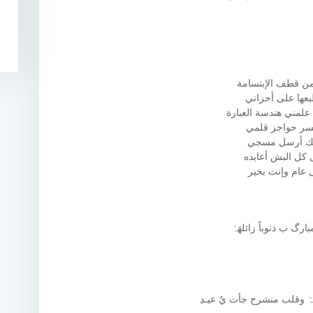
من قطف الإبتسامة
عها على أحزاني
علمني هندسة العبارة
سر حواجز قلمي
يك أرسل مسجي
 كل البش أعايده
 عام وإنت بخير
بارگ ب ذنوباً زائلھَہّ
َہّ وقلب منشرح جأت يُ عيـﮃ