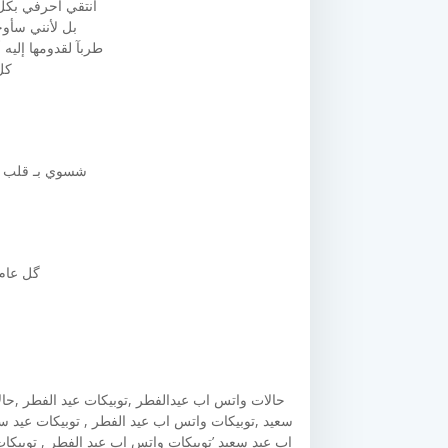
أنتقي أحرفي بكل 
بل لأنني سأوج
طربآ لقدومها إليه 
كل
شسوي بـ قلب مﭠ
گل عام 
حالات واتس اب عيدالفطر ,توبيكات عيد الفطر ,حا
سعيد ,توبيكات واتس اب عيد الفطر , توبيكات عيد س
اب عيد سعيد ’توبيكات واتس اب عيد الفطر , توبيكا