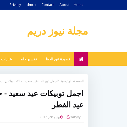
Privacy
dmca
Contact
About
Home
مجلة نيوز دريم
قصيدة عن الحظ
تفسير حلم
عبارات 
الصفحة الرئيسية
اجمل توبيكات عيد سعيد - حالات واتس اب م
اجمل توبيكات عيد سعيد - ح
عيد الفطر
saryyy
يونيو 28, 2016