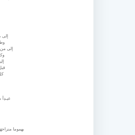
إلى 
وطب
إلى من 
وك
إل
قبل
كل
عيـﮃآ م
بهموما منزاحھ