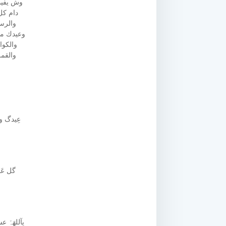
وش يفيد
دام كل
والرسا
وعيدك مب
والكوا
والقمر
عِيدگ وع
گل عَا
يآللھَہّ 