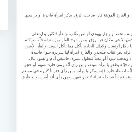
 الفارة المؤنثة فان صاحب الرؤيا يذكر امرأة فاجرة او يراسلها
ة نائحة، أو رجل يهودي أو لص نقّاب. والفأر الكثير يدل على
 يكون إلا في مكان فيه رزق. ومن خرج الفأر من منزله قلّت بركته
 يأكل الإنسان وكذلك الخادم يأكل مما يأكل السيد. والفأر الأبيض
ب فإنَه لص نقاب فليحذر. والفأرة امرأة لها سريرة سوء فاسدة.
ء ويذهب سوداً أو بيضاً فيطول عمره، فالبيض أيام والسود ليال.
أرة فإنَه يظفر بامرأة سيئة، ومن رأى أنَّه رمى فارة بسهم أو حجر
ّه اصطاد فأرة فإنه يمكر بامرأة. ومن رأى فئراناً كثيرة في موضع
ه فيراناً فيدخله نساء لا خير فيهن. ومن رأى أنه أصاب جلد فأرة