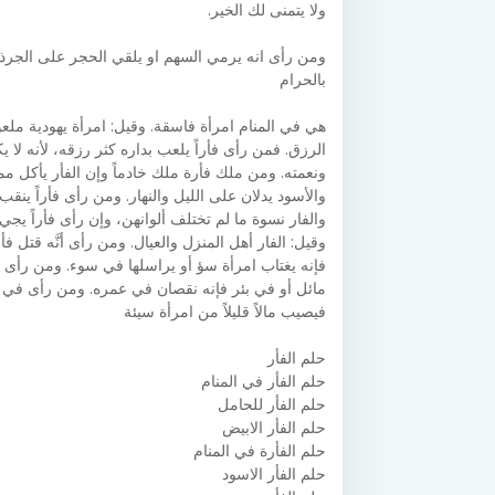
ولا يتمنى لك الخير.
ومن رأى انه يرمي السهم او يلقي الحجر على الجرذ او
بالحرام
هي في المنام امرأة فاسقة. وقيل: امرأة يهودية ملعون
الرزق. فمن رأى فأراً يلعب بداره كثر رزقه، لأنه لا
ونعمته. ومن ملك فأرة ملك خادماً وإن الفأر يأكل مما
والأسود يدلان على الليل والنهار. ومن رأى فأراً ينق
والفار نسوة ما لم تختلف ألوانهن، وإن رأى فأراً يجي
وقيل: الفار أهل المنزل والعيال. ومن رأى أنَّه قتل ف
فإنه يغتاب امرأة سؤ أو يراسلها في سوء. ومن رأى أنَ
مائل أو في بئر فإنه نقصان في عمره. ومن رأى في بيت
فيصيب مالاً قليلاً من امرأة سيئة
حلم الفأر
حلم الفأر في المنام
حلم الفأر للحامل
حلم الفأر الابيض
حلم الفأرة في المنام
حلم الفأر الاسود