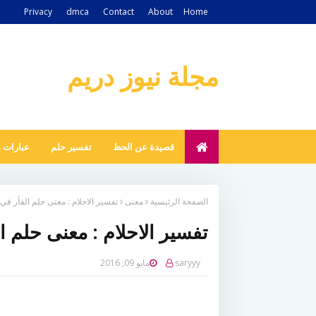
Privacy
dmca
Contact
About
Home
مجلة نيوز دريم
قصيدة عن الحظ
تفسير حلم
عبارات 
الصفحة الرئيسية
معنى
تفسير الاحلام : معنى حلم الفأر في 
تفسير الاحلام : معنى حلم ال
saryyy
مايو 09, 2016