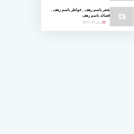
شعر باسم رهف , خواطر باسم رهف ,
قصائد باسم رهف
أبريل 04, 2017