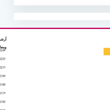
أرشي
ومعا
024
023
021
019
018
017
016