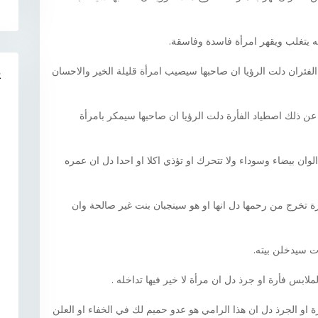
نه يتغلب ويقهر امرأة فاسدة وفاسقة.
فئران دلت الرؤيا ان صاحبها سيصيب امرأة قليلة الخير والاحسان
R
ن ذلك اصطياد الفأرة دلت الرؤيا ان صاحبها سيمكر بامرأة
لوان بيضاء وسوداء ولا تتحرك او تؤذي اكلا او احدا دل ان عمره
ة تخرج من رحمها دل انها او هو سينجبان بنت غير صالحة وان
ت سيدخلن بيته.
ابس فأرة او جرذ دل ان مرأة لا خير فيها تداخله .
ة او الجرذ دل ان هذا الرامي هو عدو حميم لك في الخفاء او العلن