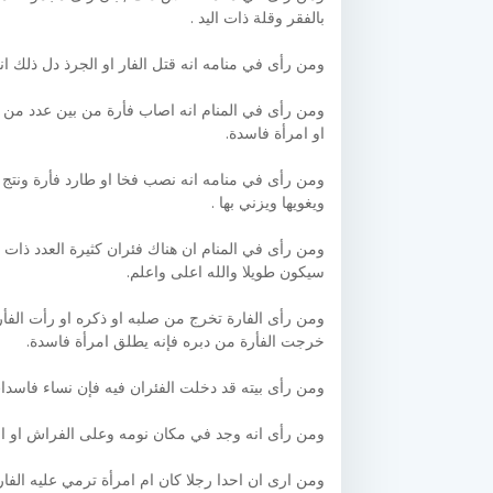
بالفقر وقلة ذات اليد .
ومن رأى في منامه انه قتل الفار او الجرذ دل ذلك ا
ومن رأى في المنام انه اصاب فأرة من بين عدد من ال
او امرأة فاسدة.
ومن رأى في منامه انه نصب فخا او طارد فأرة ونتج ع
ويغويها ويزني بها .
ومن رأى في المنام ان هناك فئران كثيرة العدد ذات ا
سيكون طويلا والله اعلى واعلم.
ومن رأى الفارة تخرج من صلبه او ذكره او رأت الفأر
خرجت الفأرة من دبره فإنه يطلق امرأة فاسدة.
ومن رأى بيته قد دخلت الفئران فيه فإن نساء فاسدا
ومن رأى انه وجد في مكان نومه وعلى الفراش او المل
ومن ارى ان احدا رجلا كان ام امرأة ترمي عليه الفار