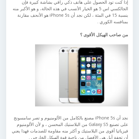
إذا كنت تود الحصول على هاتف ذكي راقي بشاشة كبيرة فإن
الجالكسي اس 5 هو الخيار الأنسب في هذه الحالة، و هو الأكبر منه
بنسبة 15 في المئة ، لكن نجد أن iPhone 5s هو الأنحف مقارنة
بمنافسه الكوري .
من صاحب الهيكل الأقوى ؟
نجد أن iPhone 5s مصنع بالكامل من الألومنيوم و تصر سامسونج
على تصنيع Galaxy S5 من البلاستيك المحسن ، و لأن الألومنيوم
فيزيائيا أقوى من البلاستيك و أكثر منه مقاومة للصدمات فهذا يعني
أن تحفة أبل هي الأفضل من ناحية قوة الهيكل الخارجي .