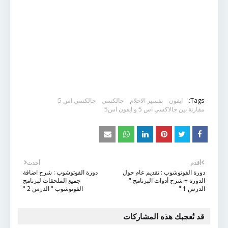
Tags:
ايفون
تفسير الاحلام
جالكسي
جالكسي اس 5
مقارنة بين جالاكسي اس 5 و ايفون اس5
أقدم
أحدث
دورة الفوتوشوب : تقديم عام حول
دورة الفوتوشوب : شرح اضافة
الدورة + شرح أدوات البرنامج "
جميع الملحقات لبرنامج
الدرس 1 "
الفوتوشوب " الدرس 2 "
قد تُعجبك هذه المشاركات